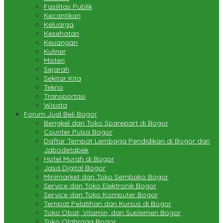
Fasilitas Publik
Kecantikan
Keluarga
Kesehatan
Keuangan
Kuliner
Misteri
Sejarah
Sekitar Kita
Tekno
Transportasi
Wisata
Forum Jual Beli Bogor
Bengkel dan Toko Sparepart di Bogor
Counter Pulsa Bogor
Daftar Tempat Lembaga Pendidikan di Bogor dan
Jabodetabek
Hotel Murah di Bogor
Jasa Digital Bogor
Minimarket dan Toko Sembako Bogor
Service dan Toko Elektronik Bogor
Service dan Toko Komputer Bogor
Tempat Pelatihan dan Kursus di Bogor
Toko Obat, Vitamin, dan Suplemen Bogor
Toko Olahraga Bogor