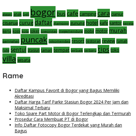
bogor
cara
cafe
bus
camping
cianjur
anak
beli
alasan
daftar
curug
hotel
cisarua
kafe
gunung
kantor
glamping
kereta
murah
motor
kopi
loker
mobil
kerja
kota
lowongan
megamendung
puncak
resort
review
restoran
rumah
pamijahan
rekomendasi
tips
sentul
tempat
taman
toko
rute
stasiun
terbaik
terbaru
villa
wisata
Rame
Daftar Kampus Favorit di Bogor yang Bagus Memiliki
Akreditasi
Daftar Harga Tarif Parkir Stasiun Bogor 2024 Per Jam dan
Maksimal Terbaru
Toko Spare Part Motor di Bogor Terlengkap dan Termurah
Prosedur Cara Membuat PT di Bogor
Info Daftar Fotocopy Bogor Terdekat yang Murah dan
Bagus