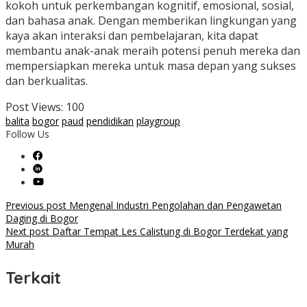
kokoh untuk perkembangan kognitif, emosional, sosial,
dan bahasa anak. Dengan memberikan lingkungan yang
kaya akan interaksi dan pembelajaran, kita dapat
membantu anak-anak meraih potensi penuh mereka dan
mempersiapkan mereka untuk masa depan yang sukses
dan berkualitas.
Post Views:
100
balita
bogor
paud
pendidikan
playgroup
Follow Us
Post
Previous post
Mengenal Industri Pengolahan dan Pengawetan
Daging di Bogor
navigation
Next post
Daftar Tempat Les Calistung di Bogor Terdekat yang
Murah
Terkait