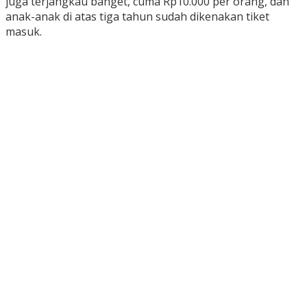
juga terjangkau banget, cuma Rp10.000 per orang, dan
anak-anak di atas tiga tahun sudah dikenakan tiket
masuk.