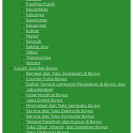
Fasilitas Publik
Kecantikan
Keluarga
Kesehatan
Keuangan
Kuliner
Misteri
Sejarah
Sekitar Kita
Tekno
Transportasi
Wisata
Forum Jual Beli Bogor
Bengkel dan Toko Sparepart di Bogor
Counter Pulsa Bogor
Daftar Tempat Lembaga Pendidikan di Bogor dan
Jabodetabek
Hotel Murah di Bogor
Jasa Digital Bogor
Minimarket dan Toko Sembako Bogor
Service dan Toko Elektronik Bogor
Service dan Toko Komputer Bogor
Tempat Pelatihan dan Kursus di Bogor
Toko Obat, Vitamin, dan Suplemen Bogor
Toko Olahraga Bogor