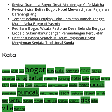
Review Gramedia Bogor Great Mall dengan Cafe Matcha
Review Swiss-Belinn Bogor, Hotel Mewah di Jalan Pajajaran
Baranangsiang
Tempat Belanja Lengkap Toko Peralatan Rumah Tangga
Murah Neka Bogor di Yasmin
Red Barn Bogor, Wisata Restoran Desa Belanda Bergaya
Eropa di Sukamakmur dengan Pemandangan Perbukitan
Destinasi Wisata Sejarah Museum Pajajaran Bogor
Menyimpan Senjata Tradisional Sunda
Kata
bogor
cara
cafe
bus
camping
cianjur
anak
beli
alasan
daftar
curug
hotel
cisarua
kafe
gunung
kantor
glamping
kereta
murah
motor
kopi
loker
mobil
kerja
kota
lowongan
megamendung
puncak
resort
review
restoran
rumah
pamijahan
rekomendasi
tips
sentul
tempat
taman
toko
rute
stasiun
terbaik
terbaru
villa
wisata