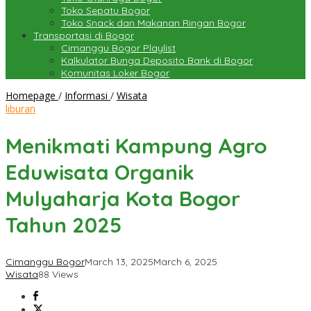
Toko Sepatu Bogor
Toko Snack dan Makanan Ringan Bogor
Transportasi di Bogor
Cimanggu Bogor Playlist
Kalkulator Bunga Deposito Bank di Bogor
Komunitas Loker Bogor
Menikmati
Homepage
/
Informasi
/
Wisata
Kampung
liburan
Agro
Eduwisata
Menikmati Kampung Agro
Organik
Mulyaharja
Eduwisata Organik
Kota
Bogor
Mulyaharja Kota Bogor
Tahun
2025
Tahun 2025
Cimanggu Bogor
March 13, 2025
March 6, 2025
Wisata
88 Views