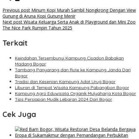
Post
Previous post
Minum Kopi Murah Sambil Nongkrong Dengan View
Gunung di Aruna Kopi Gunung Menir
navigation
Next post
Wisata Keluarga Serta Anak di Playground dan Mini Zoo
The Nice Park Rumpin Tahun 2025
Terkait
Keindahan Tersembunyi Kampung Cisadon Babakan
Madang Bogor
Tambang Panyarang dan Rute ke Kampung Janda Dari
Bogor
Tradisi dan Kesenian Kampung Adat Urug Bogor
Liburan di Tempat Wisata Kampung Pabangbon Bogor
Kampung Agro Eduwisata Organik Mulyaharja Kota Bogor
Tips Persiapan Mudik Lebaran 2024 Dari Bogor
Cek Juga