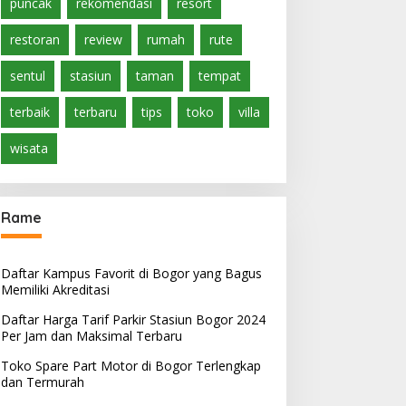
puncak
rekomendasi
resort
restoran
review
rumah
rute
sentul
stasiun
taman
tempat
terbaik
terbaru
tips
toko
villa
wisata
Rame
Daftar Kampus Favorit di Bogor yang Bagus
Memiliki Akreditasi
Daftar Harga Tarif Parkir Stasiun Bogor 2024
Per Jam dan Maksimal Terbaru
Toko Spare Part Motor di Bogor Terlengkap
dan Termurah