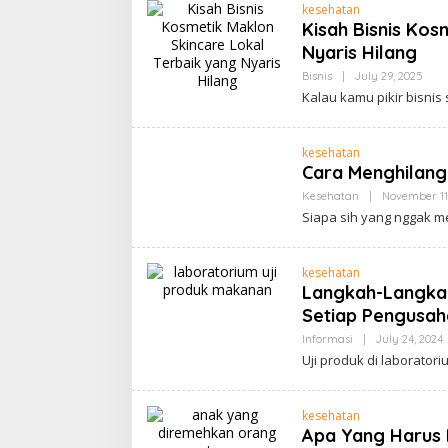
kesehatan
Kisah Bisnis Kos
Nyaris Hilang
By
Bisnis
|
July 29, 2025
Cim
Kalau kamu pikir bisnis
Bogo
kesehatan
Cara Menghilang
Kesehatan
|
November 11
Siapa sih yang nggak me
kesehatan
Langkah-Langkah
Setiap Pengusah
Informasi
|
July 24, 2024
C
Uji produk di laborator
B
kesehatan
Apa Yang Harus 