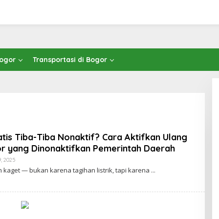
Bogor
Transportasi di Bogor
is Tiba-Tiba Nonaktif? Cara Aktifkan Ulang
or yang Dinonaktifkan Pemerintah Daerah
By
, 2025
Cimanggu
 kaget — bukan karena tagihan listrik, tapi karena
Bogor