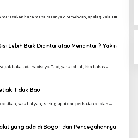
y
imanggu
h merasakan bagaimana rasanya diremehkan, apalagi kalau itu
ogor
si Lebih Baik Dicintai atau Mencintai ? Yakin
y
imanggu
nya gak bakal ada habisnya. Tapi, yasudahlah, kita bahas
ogor
etiak Tidak Bau
By
Cimanggu
ecantikan, satu hal yang sering luput dari perhatian adalah
Bogor
kit yang ada di Bogor dan Pencegahannya
By
Cimanggu