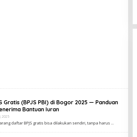
S Gratis (BPJS PBI) di Bogor 2025 — Panduan
enerima Bantuan Iuran
By
, 2025
Cimanggu
ang daftar BPJS gratis bisa dilakukan sendiri, tanpa harus
Bogor