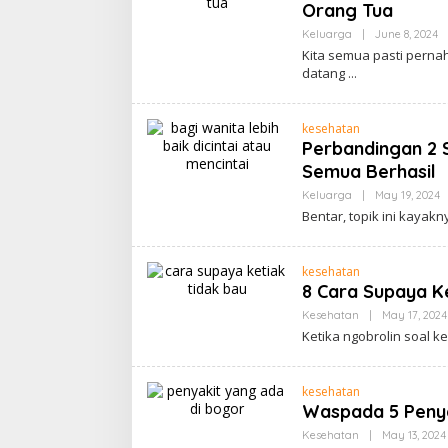
Orang Tua
B
Keluarga
|
June 8, 2024
C
Kita semua pasti perna
B
datang
kesehatan
Perbandingan 2 Si
Semua Berhasil
B
Keluarga
|
May 19, 2024
C
Bentar, topik ini kayak
B
kesehatan
8 Cara Supaya K
Kesehatan
|
May 17, 2024
Ketika ngobrolin soal k
kesehatan
Waspada 5 Penya
Kesehatan
|
May 13, 2024