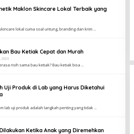
metik Maklon Skincare Lokal Terbaik yang
anggu
 skincare lokal cuma soal untung, branding dan krim
r
kan Bau Ketiak Cepat dan Murah
By
, 2024
Cimanggu
rasa risih sama bau ketiak? Bau ketiak bisa
Bogor
 Uji Produk di Lab yang Harus Diketahui
a
By
imanggu
ium lab uji produk adalah langkah penting yang tidak
ogor
Dilakukan Ketika Anak yang Diremehkan