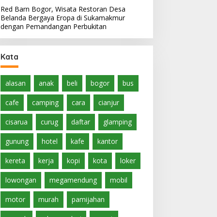
Red Barn Bogor, Wisata Restoran Desa
Belanda Bergaya Eropa di Sukamakmur
dengan Pemandangan Perbukitan
Kata
alasan
anak
beli
bogor
bus
cafe
camping
cara
cianjur
cisarua
curug
daftar
glamping
gunung
hotel
kafe
kantor
kereta
kerja
kopi
kota
loker
lowongan
megamendung
mobil
motor
murah
pamijahan