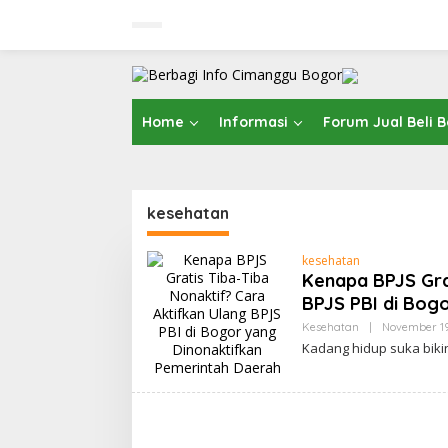
Skip
to
content
Home
Informasi
Forum Jual Beli 
kesehatan
kesehatan
Kenapa BPJS Grat
BPJS PBI di Bog
Kesehatan
|
November 19
Kadang hidup suka bikin